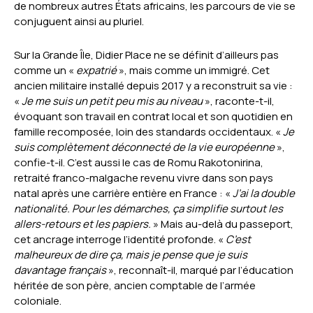
de nombreux autres États africains, les parcours de vie se
conjuguent ainsi au pluriel.
Sur la Grande Île, Didier Place ne se définit d’ailleurs pas
comme un «
expatrié
», mais comme un immigré. Cet
ancien militaire installé depuis 2017 y a reconstruit sa vie :
«
Je me suis un petit peu mis au niveau
», raconte-t-il,
évoquant son travail en contrat local et son quotidien en
famille recomposée, loin des standards occidentaux. «
Je
suis complètement déconnecté de la vie européenne
»,
confie-t-il. C’est aussi le cas de Romu Rakotonirina,
retraité franco-malgache revenu vivre dans son pays
natal après une carrière entière en France : «
J’ai la double
nationalité. Pour les démarches, ça simplifie surtout les
allers-retours et les papiers.
» Mais au-delà du passeport,
cet ancrage interroge l’identité profonde. «
C’est
malheureux de dire ça, mais je pense que je suis
davantage français
», reconnaît-il, marqué par l’éducation
héritée de son père, ancien comptable de l’armée
coloniale.