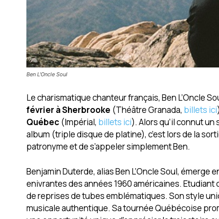
Ben L'Oncle Soul
Le charismatique chanteur français, Ben L’Oncle S
février à Sherbrooke
(Théâtre Granada,
billets ici
Québec
(Impérial,
billets ici
). Alors qu’il connut u
album (triple disque de platine), c’est lors de la sort
patronyme et de s’appeler simplement Ben.
Benjamin Duterde, alias Ben L’Oncle Soul, émerge e
enivrantes des années 1960 américaines. Etudiant c
de reprises de tubes emblématiques. Son style uniq
musicale authentique. Sa tournée Québécoise promet