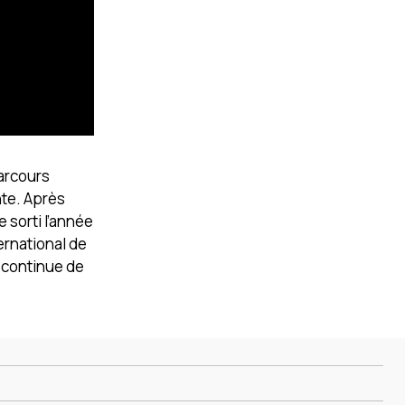
parcours
nte. Après
 sorti l’année
ernational de
 continue de