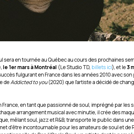
oul sera en tournée au Québec au cours des prochaines se
),
le 1er mars à Montréal
(Le Studio TD,
billets ici
), et le
3 
n succès fulgurant en France dans les années 2010 avec son
ie de
Addicted to you
(2020) que l’artiste a décidé de chan
n France, en tant que passionné de soul, imprégné par les 
haque arrangement musical avec minutie, il crée des maque
ue, mêlant soul, jazz et R&B, transporte le public dans un
 d’être incontournable pour les amateurs de soul et de R&