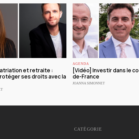
AGENDA
triation et retraite :
[Vidéo] Investir dans le col
otéger ses droits avec la
de-France
JOANNA SIMONNET
ET
CATÉGORIE