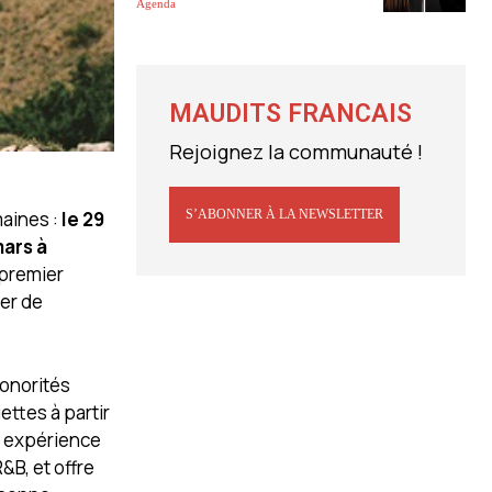
Agenda
MAUDITS FRANCAIS
Rejoignez la communauté !
maines :
le 29
S’ABONNER À LA NEWSLETTER
mars à
 premier
ger de
sonorités
ttes à partir
e expérience
B, et offre