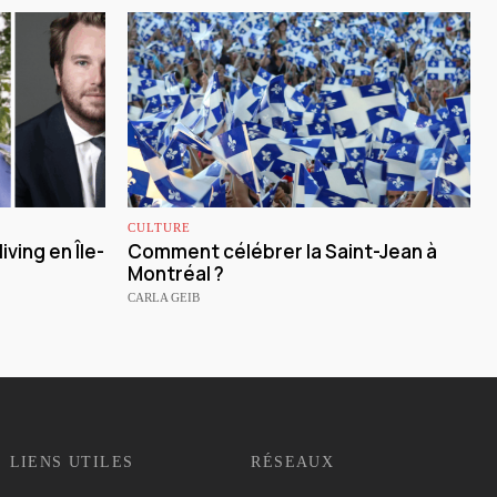
CULTURE
iving en Île-
Comment célébrer la Saint-Jean à
Montréal ?
CARLA GEIB
LIENS UTILES
RÉSEAUX