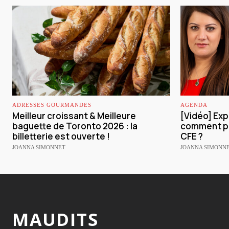
ADRESSES GOURMANDES
AGENDA
Meilleur croissant & Meilleure
[Vidéo] Expa
baguette de Toronto 2026 : la
comment pr
billetterie est ouverte !
CFE ?
JOANNA SIMONNET
JOANNA SIMONN
MAUDITS