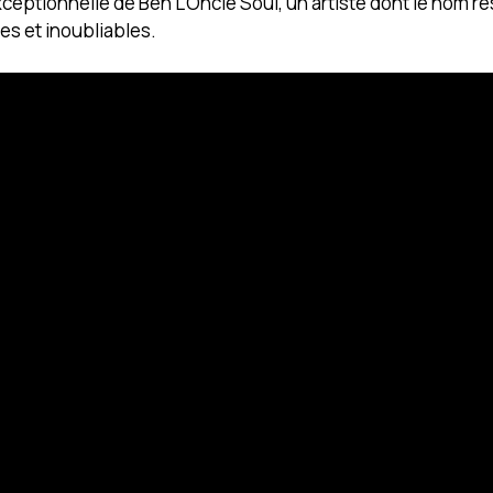
xceptionnelle de Ben L’Oncle Soul, un artiste dont le nom 
s et inoubliables.