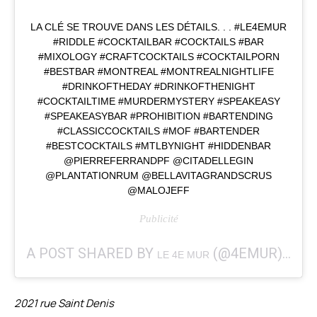
LA CLÉ SE TROUVE DANS LES DÉTAILS. . . #LE4EMUR
#RIDDLE #COCKTAILBAR #COCKTAILS #BAR
#MIXOLOGY #CRAFTCOCKTAILS #COCKTAILPORN
#BESTBAR #MONTREAL #MONTREALNIGHTLIFE
#DRINKOFTHEDAY #DRINKOFTHENIGHT
#COCKTAILTIME #MURDERMYSTERY #SPEAKEASY
#SPEAKEASYBAR #PROHIBITION #BARTENDING
#CLASSICCOCKTAILS #MOF #BARTENDER
#BESTCOCKTAILS #MTLBYNIGHT #HIDDENBAR
@PIERREFERRANDPF @CITADELLEGIN
@PLANTATIONRUM @BELLAVITAGRANDSCRUS
@MALOJEFF
A POST SHARED BY
(@4EMUR) ON
LE 4E MUR
D
2021 rue Saint Denis