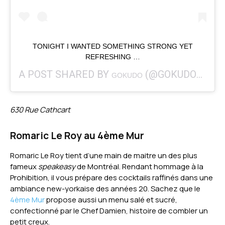
TONIGHT I WANTED SOMETHING STRONG YET
REFRESHING …
A POST SHARED BY
(@GOKUDO_MTL) ON
GOKUDO
630 Rue Cathcart
Romaric Le Roy au 4ème Mur
Romaric Le Roy tient d’une main de maitre un des plus
fameux
speakeasy
de Montréal. Rendant hommage à la
Prohibition, il vous prépare des cocktails raffinés dans une
ambiance new-yorkaise des années 20. Sachez que le
4ème Mur
propose aussi un menu salé et sucré,
confectionné par le Chef Damien, histoire de combler un
petit creux.