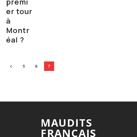
premi
er tour
à
Montr
éal ?
5
6
7
MAUDITS
FRANCAIS