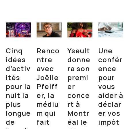
Cinq
Renco
Yseult
Une
idées
ntre
donne
confér
d’activ
avec
ra son
ence
ités
Joëlle
premi
pour
pour la
Pfeiff
er
vous
nuit la
er, la
conce
aider à
plus
médiu
rt à
déclar
longue
m qui
Montr
er vos
de
fait
éal le
impôt