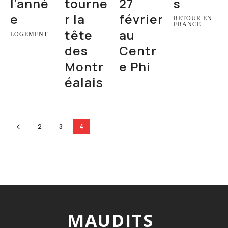
l’anné
tourne
27
s
e
r la
février
RETOUR EN
FRANCE
tête
au
LOGEMENT
des
Centr
Montr
e Phi
éalais
2
3
4
MAUDITS