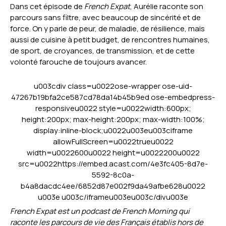
Dans cet épisode de
French Expat
, Aurélie raconte son
parcours sans filtre, avec beaucoup de sincérité et de
force. On y parle de peur, de maladie, de résilience, mais
aussi de cuisine à petit budget, de rencontres humaines,
de sport, de croyances, de transmission, et de cette
volonté farouche de toujours avancer.
u003cdiv class=u0022ose-wrapper ose-uid-
47267b19bfa2ce587cd78da14b45b9ed ose-embedpress-
responsiveu0022 style=u0022width:600px;
height:200px; max-height:200px; max-width:100%;
display:inline-block;u0022u003eu003ciframe
allowFullScreen=u0022trueu0022
width=u0022600u0022 height=u0022200u0022
src=u0022https://embed.acast.com/4e3fc405-8d7e-
5592-8c0a-
b4a8dacdc4ee/6852d87e002f9da49afbe628u0022
u003e u003c/iframeu003eu003c/divu003e
French Expat est un podcast de French Morning qui
raconte les parcours de vie des Français établis hors de